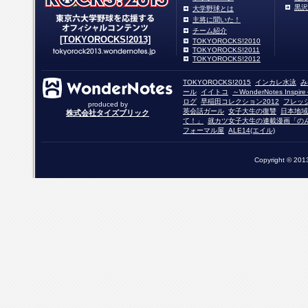
黒沢
大学野球とは
主将に聞いた！
チーム紹介
[TOKYOROCKS!2013]
TOKYOROCKS!2010
TOKYOROCKS!2011
TOKYOROCKS!2012
TOKYOROCKS!2015
インカレ水泳
み
ール
イイトコ
～WonderNotes Insp
ログ
早稲田コレクション2012
フレッ
produced by
英会話ガール
女子大生の復讐
日本地域
株式会社タイズブリック
て！」
就カツ女子大生の連載漫画「の
フォーマル屋
ALE14(エイル)
Copyright © 2013