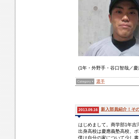
(1年・外野手・谷口智哉／慶
選手
新入部員紹介！その
2013.09.16
はじめまして。商学部1年吉
出身高校は慶應義塾高校、ポ
僕は自分の家について少し書