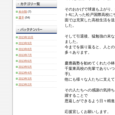
そのおかげで球速も上がり、
未分類
(7)
ト4に入った松戸国際高校に
選手
(54)
面では充実した高校生活を送
した。
そして引退後、猛勉強の末な
2013年10月
ました。
2013年9月
今までを振り返ると、人との
2013年8月
多々あります。
2013年7月
2013年6月
慶應義塾を勧めてくれた小林
2013年5月
千葉東高校の先輩でありいつ
2013年4月
手)、
2013年3月
他にも様々な人たちに支えて
2013年2月
その人たちへの感謝の気持ち
躍することで
恩返しができるよう日々精進
応援宜しくお願いします。