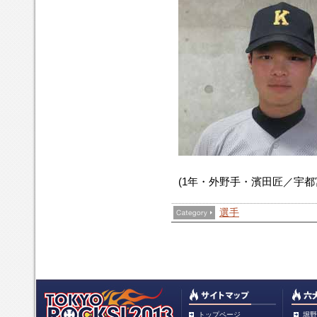
(1年・外野手・濱田匠／宇都
選手
トップページ
堀野