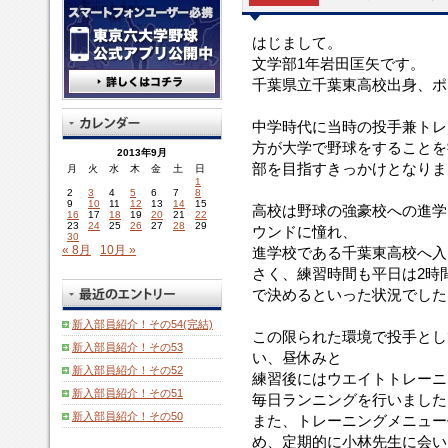
はじまして。
文学部1年岩田匡矢です。
千葉県立千葉東高校出身、ポ
中学時代に当時の投手兼トレ
方が大学で野球をすることを
2013年9月
部を目指すきっかけとなりま
月
火
水
木
金
土
日
1
2
3
4
5
6
7
8
9
10
11
12
13
14
15
高校は野球の強豪校への進学
16
17
18
19
20
21
22
23
24
25
26
27
28
29
ウンドに憧れ、
30
« 8月
10月 »
進学校である千葉東高校へ入
さく、練習時間も平日は2時
で決めるといった状況でした
新入部員紹介！その54(完結)
この限られた環境で投手とし
新入部員紹介！その53
い、昼休みと
新入部員紹介！その52
練習後にはウエイトトレーニ
新入部員紹介！その51
毎日ランニングを行いました
新入部員紹介！その50
また、トレーニングメニュー
め、定期的に小林先生に会い