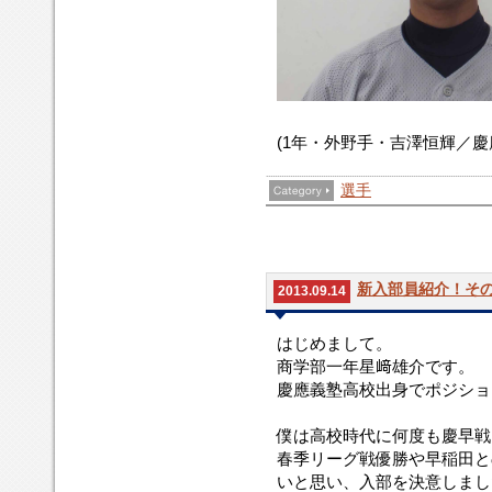
(1年・外野手・吉澤恒輝／慶
選手
新入部員紹介！その
2013.09.14
はじめまして。
商学部一年星﨑雄介です。
慶應義塾高校出身でポジショ
僕は高校時代に何度も慶早戦
春季リーグ戦優勝や早稲田と
いと思い、入部を決意しまし