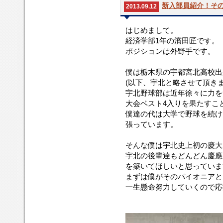
新入部員紹介！その
2013.09.12
はじめまして。
経済学部1年の濱田匠です。
ポジションは外野手です。
僕は栃木県の宇都宮北高校出
(以下、宇北と略させて頂きま
宇北野球部は近年徐々に力を
大会ベスト4入りを果たすこ
僕達の代は大学で野球を続け
張っています。
そんな僕は宇北史上初の慶大
宇北の後輩逹もどんどん慶應
を築いてほしいと思っていま
まずは僕がそのパイオニアと
一生懸命努力していくので応