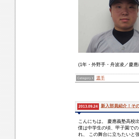
(1年・外野手・舟波凌／慶應
選手
新入部員紹介！その
2013.09.24
こんにちは。 慶應義塾高校
僕は中学生の頃、甲子園での
れ、 この舞台に立ちたいと