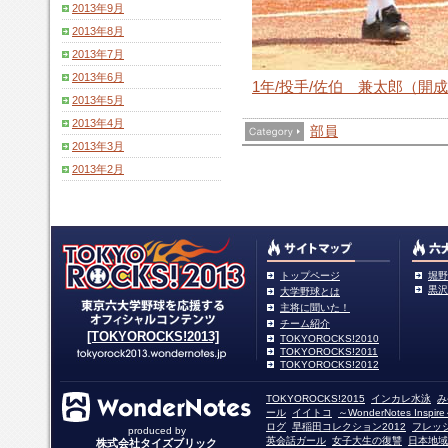
2013年9月
2013年8月
2013年7月
2013年6月
1年/投手/佐伯 兼太郎（開
2013年5月
2013年4月
部員
2013年3月
2013年2月
トップページ
堀野
黒沢
大学野球とは
主将に聞いた！
チーム紹介
[TOKYOROCKS!2013]
TOKYOROCKS!2010
TOKYOROCKS!2011
TOKYOROCKS!2012
TOKYOROCKS!2015
インカレ水泳
み
ール
イイトコ
～WonderNotes Insp
ログ
早稲田コレクション2012
フレッ
produced by
英会話ガール
女子大生の復讐
日本地域
株式会社タイズブリック