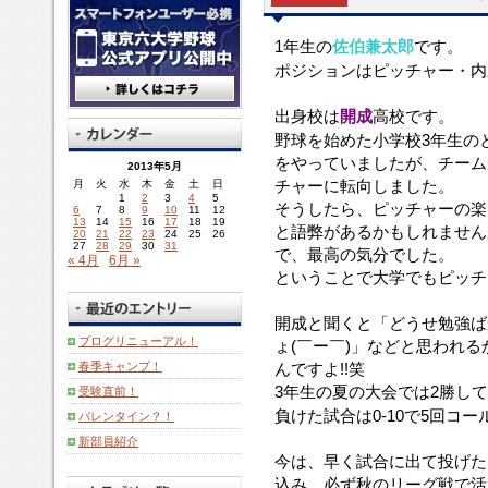
1年生の
佐伯兼太郎
です。
ポジションはピッチャー・内
出身校は
開成
高校です。
野球を始めた小学校3年生の
をやっていましたが、チーム
2013年5月
チャーに転向しました。
月
火
水
木
金
土
日
1
2
3
4
5
そうしたら、ピッチャーの楽
6
7
8
9
10
11
12
13
14
15
16
17
18
19
と語弊があるかもしれません
20
21
22
23
24
25
26
27
28
29
30
31
で、最高の気分でした。
« 4月
6月 »
ということで大学でもピッチ
開成と聞くと「どうせ勉強ば
ブログリニューアル！
ょ(￣ー￣)」などと思われ
春季キャンプ！
んですよ!!笑
3年生の夏の大会では2勝して
受験直前！
負けた試合は0-10で5回コー
バレンタイン？！
新部員紹介
今は、早く試合に出て投げた
込み、必ず秋のリーグ戦で活