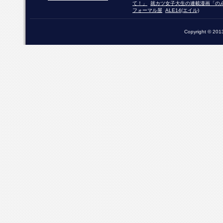
て！」
就カツ女子大生の連載漫画「の
フォーマル屋
ALE14(エイル)
Copyright © 2013