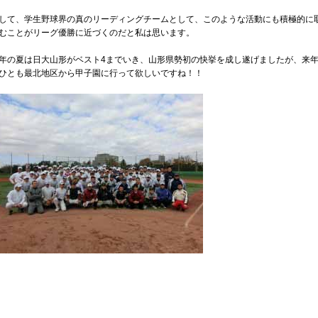
して、学生野球界の真のリーディングチームとして、このような活動にも積極的に
むことがリーグ優勝に近づくのだと私は思います。
年の夏は日大山形がベスト4までいき、山形県勢初の快挙を成し遂げましたが、来
ひとも最北地区から甲子園に行って欲しいですね！！
！
。
！！
、