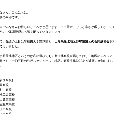
なさん、こんにちは。
、
務の阿部です。
、
、
走でみなさんお忙しいところかと思います。ここ最近、ぐっと寒さが厳しくなって
たので体調管理にも気を配っていきましょう！！
。
て、先週の土日は早稲田大学野球部と、
山形県最北地区野球連盟との合同練習会
を
で行いました。
。
、
形県最北地区というのは私の母校である新庄北高校が属しており、地区のレベルア
業として一泊三日の強行スケジュールで地区の高校生総勢29名が練習に参加しまし
！！
。
参加高校】
岡高校
、
村山高校
根工業高校
山農業高校
。
室産業高校
庄南高校