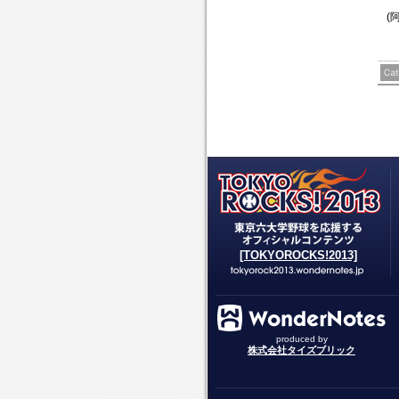
練
大
(
習
学
に
野
参
球
加
部
し
の
ま
誇
し
り
た
を
感
じ
ま
す
[TOKYOROCKS!2013]
produced by
株式会社タイズブリック