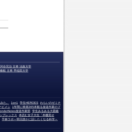
河合完治 主将 法政大学
條航 主将 早稲田大学
でみた。
1on1
学生HEROES
わらいのゼミナ
ナビメシ
1年間に映画365本観る放送作家のブ
onderNotes放送作家部
学生あるある大図鑑
ンプレックス
本読む女子大生「本棚見せ
平林ラボ～明日誰かに話したくなる科学～