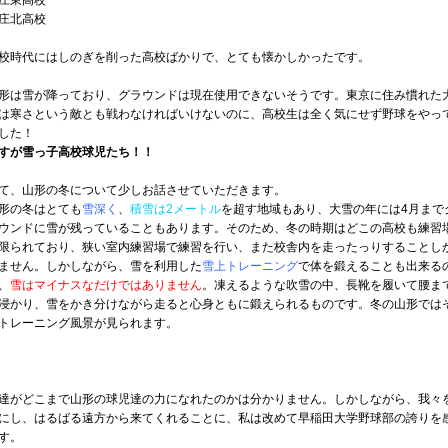
庄東高校
、
庄北高校
、
校時代にはしのぎを削った高校ばかりで、とても懐かしかったです。
形は雪が降っており、グラウンドは現在使用できないそうです。東京に住み慣れた
。
。
は寒さという敵とも戦わなければいけないのに、高校生は全く気にせず野球をやっ
した！
、
すが雪っ子高校球児たち！！
、
て、山形の冬について少しお話させていただきます。
形の冬はとても
雪深く
、
積雪は2メートル
を超す地域もあり、大雪の年には4月まで
ウンドに雪が残っていることもあります。そのため、冬の時期はどこの高校も練習
限られており、狭い室内練習場で練習を行い、また校舎内を走ったっりすることし
ません。しかしながら、雪を利用した
雪上トレーニング
で体を鍛えることも出来る
、
雪はマイナスなだけではありません
。凍えるような吹雪の中、長靴を履いて腰ま
浸かり、雪をかき分けながら走ると心身ともに鍛えられるものです。冬の山形では
トレーニング風景が見られます。
々
達がどこまで山形の球児達の力になれたのかは分かりません。しかしながら、我々
にし、はるばる遠方から来てくれることに、私は改めて早稲田大学野球部の誇りを
。
、
す。