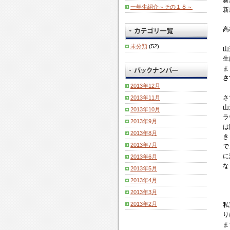
新
最
地
高
一年生紹介～その１８～
な
な
分
て
新
近
区
校
い
け
か
こ
ぐ
野
が
そ
れ
り
の
高
っ
球
属
う
ば
ま
よ
と
連
し
で
未分類
(52)
い
せ
う
山
寒
盟
て
す
け
ん
な
生
さ
と
お
な
し
活
ま
が
の
り
い
か
動
さ
厳
合
地
の
2013年12月
し
に
し
同
区
に
な
積
さ
2013年11月
く
練
の
高
が
極
山
な
習
2013年10月
レ
校
ら
的
ラ
っ
会
ベ
2013年9月
生
こ
に
は
て
を
ル
2013年8月
は
の
取
き
来
東
ア
全
2013年7月
よ
り
で
ま
伏
ッ
く
う
組
に
2013年6月
し
見
プ
気
に
む
な
た
で
事
2013年5月
に
我
こ
の
行
業
2013年4月
せ
を
と
で
い
と
2013年3月
ず
頼
が
体
ま
し
野
り
2013年2月
優
私
調
し
て
球
に
勝
り
管
た
一
を
し
に
ま
理
泊