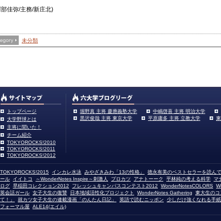
阿部佳弥/主務/新庄北)
未分類
。
トップページ
堀野真 主将 慶應義塾大学
中嶋啓喜 主将 明治大学
黒沢俊哉 主将 東京大学
平原庸多 主将 立教大学
東
。
大学野球とは
主将に聞いた！
チーム紹介
TOKYOROCKS!2010
TOKYOROCKS!2011
TOKYOROCKS!2012
TOKYOROCKS!2015
インカレ水泳
みやざきみわ「13の性格」
徳永有美のベストセラーを読ん
ール
イイトコ
～WonderNotes Inspire～刺激人
プロカツ
アナトーーク
平林純の考える科学
マ
ログ
早稲田コレクション2012
フレッシュキャンパスコンテスト2012
WonderNotesCOLORS
W
英会話ガール
女子大生の復讐
日本地域活性化プロジェクト
WonderNotes Gathering
東大生のコ
て！」
就カツ女子大生の連載漫画「のんたん日記」
英語で読むニッポン
少しだけ強くなれる手紙
フォーマル屋
ALE14(エイル)