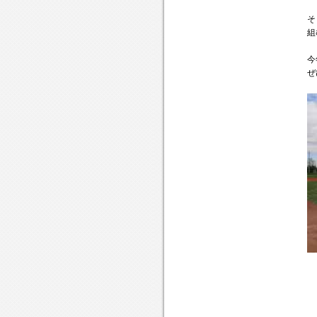
や
は
近
に
三
っ
る
づ
そ
も
日
て
ば
く
組
気
の
い
る
の
を
強
ま
遠
だ
今
使
行
し
方
と
ぜ
っ
ス
た
か
私
て
ケ
ら
は
行
ジ
来
思
き
ュ
て
い
ま
ー
く
ま
し
ル
れ
す
ょ
で
る
う
地
こ
区
と
の
に
高
私
校
は
生
改
総
め
勢
て
29
早
名
稲
が
田