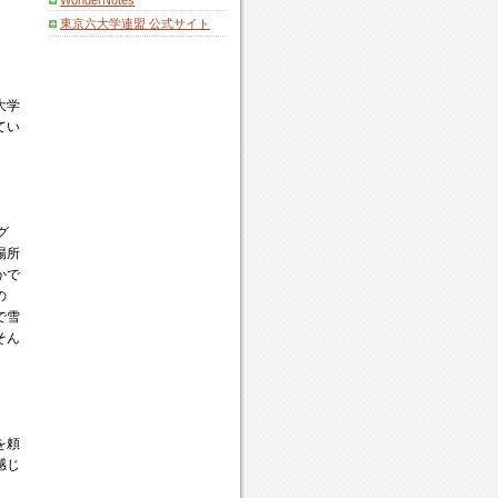
WonderNotes
東京六大学連盟 公式サイト
大学
てい
グ
場所
かで
の
で雪
そん
を頼
感じ