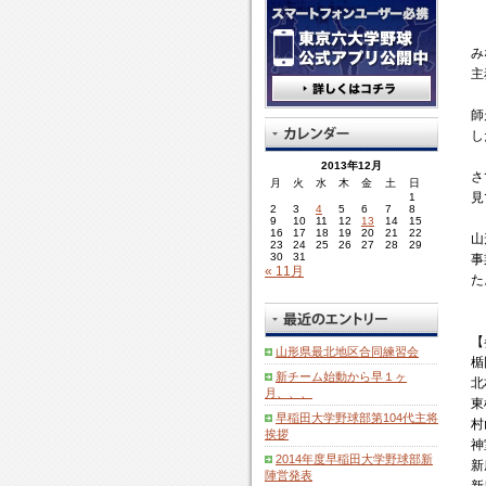
み
主
師
さ
山
楯
北
東
村
神
新
新
新
山
東
さ
私
そ
み
な
務
走
て
形
岡
村
根
山
室
庄
庄
庄
形
京
す
達
し
主
さ
の
で
先
県
高
山
工
農
産
南
東
北
は
に
が
が
て
ん
阿
み
週
最
校
高
業
業
業
高
高
高
雪
住
雪
ど
学
師
こ
部
な
の
北
校
高
高
高
校
校
校
が
み
っ
こ
生
し
ん
で
さ
土
地
校
校
校
降
慣
子
ま
野
に
す
ん
日
区
2013年12月
っ
れ
高
で
球
さ
ち
お
は
と
月
火
水
木
金
土
日
て
た
校
山
界
見
1
は
忙
早
い
2
3
4
5
6
7
8
お
大
球
形
の
し
9
10
11
12
13
14
15
稲
う
り
16
17
18
19
20
21
22
学
児
の
真
山
い
田
の
23
24
25
26
27
28
29
グ
生
た
球
30
31
の
事
と
大
は
« 11月
ラ
は
ち
児
リ
た
こ
学
私
ウ
寒
達
ー
ろ
野
の
ン
さ
の
デ
か
球
母
ド
と
力
ィ
【
と
部
校
山形県最北地区合同練習会
は
い
に
ン
楯
思
と
で
新チーム始動から早１ヶ
現
う
な
グ
北
い
山
あ
月、、、
在
敵
れ
チ
東
ま
形
る
早稲田大学野球部第104代主将
使
と
た
ー
村
す
県
新
挨拶
用
も
の
ム
神
こ
最
庄
2014年度早稲田大学野球部新
で
戦
か
と
新
こ
北
北
陣営発表
き
わ
は
し