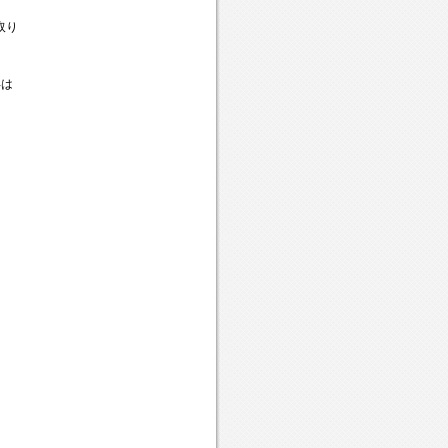
取り
年は