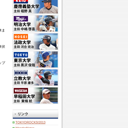
来ま
東伏
ップ
TOKYOROCKS!2013