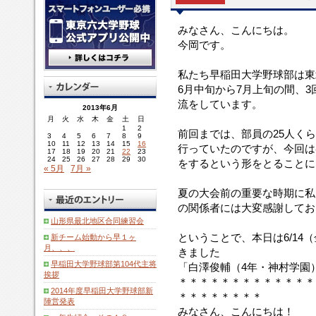
みなさん、こんにちは。
今岡です。
私たち早稲田大学野球部は東
6月中旬から7月上旬の間、
流をしています。
2013年6月
月
火
水
木
金
土
日
1
2
前回までは、部員の25人く
3
4
5
6
7
8
9
10
11
12
13
14
15
16
行っていたのですが、今回は
17
18
19
20
21
22
23
24
25
26
27
28
29
30
をするという形をとることに
« 5月
7月 »
夏の大会前の重要な時期に私
の関係者には大変感謝してお
山形県最北地区合同練習会
ということで、本日は6/14
新チーム始動から早１ヶ
月、、、
きました
早稲田大学野球部第104代主将
「白澤俊輔（4年・神村学園
挨拶
＊＊＊＊＊＊＊＊＊＊＊＊＊
2014年度早稲田大学野球部新
＊＊＊＊＊＊＊＊
陣営発表
みなさん、こんにちは！