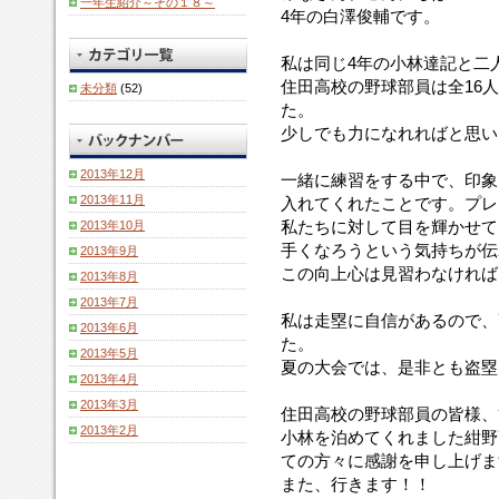
一年生紹介～その１８～
4年の白澤俊輔です。
私は同じ4年の小林達記と二
住田高校の野球部員は全16人
未分類
(52)
た。
少しでも力になれればと思い
2013年12月
一緒に練習をする中で、印象
2013年11月
入れてくれたことです。プレ
私たちに対して目を輝かせて
2013年10月
手くなろうという気持ちが伝
2013年9月
この向上心は見習わなければ
2013年8月
2013年7月
私は走塁に自信があるので、
2013年6月
た。
2013年5月
夏の大会では、是非とも盗塁
2013年4月
2013年3月
住田高校の野球部員の皆様、
2013年2月
小林を泊めてくれました紺野
ての方々に感謝を申し上げま
また、行きます！！