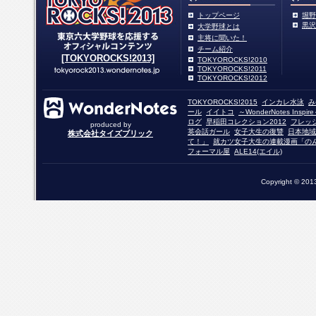
トップページ
堀野
黒沢
大学野球とは
主将に聞いた！
チーム紹介
[TOKYOROCKS!2013]
TOKYOROCKS!2010
TOKYOROCKS!2011
TOKYOROCKS!2012
TOKYOROCKS!2015
インカレ水泳
み
ール
イイトコ
～WonderNotes Insp
ログ
早稲田コレクション2012
フレッ
produced by
英会話ガール
女子大生の復讐
日本地域
株式会社タイズブリック
て！」
就カツ女子大生の連載漫画「の
フォーマル屋
ALE14(エイル)
Copyright © 2013