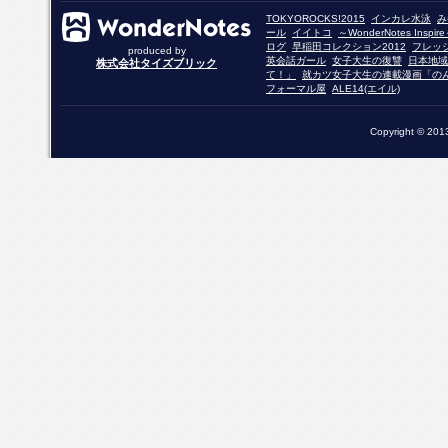
TOKYOROCKS!2015
インカレ水泳
み
ール
イイトコ
～WonderNotes Insp
ログ
早稲田コレクション2012
フレッ
produced by
英会話ガール
女子大生の復讐
日本地域
株式会社タイズブリック
て！」
就カツ女子大生の連載漫画「の
フォーマル屋
ALE14(エイル)
Copyright © 2013