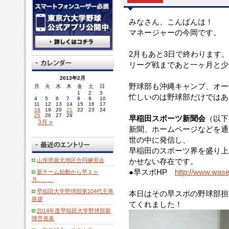
みなさん、こんばんは！
マネージャーの今岡です。
2月もあと3日で終わります。
リーグ戦まであと一ヶ月と少
2013年2月
野球部も沖縄キャンプ、オー
月
火
水
木
金
土
日
1
2
3
忙しいのは野球部だけではあ
4
5
6
7
8
9
10
11
12
13
14
15
16
17
18
19
20
21
22
23
24
25
26
27
28
早稲田スポーツ新聞会
（以下
3月 »
新聞、ホームページなどを通
世の中に発信し、
早稲田のスポーツ界を盛り上
山形県最北地区合同練習会
かせない存在です。
●早スポHP
http://www.was
新チーム始動から早１ヶ
月、、、
早稲田大学野球部第104代主将
本日はその早スポの野球部担
挨拶
てくれました！
2014年度早稲田大学野球部新
陣営発表