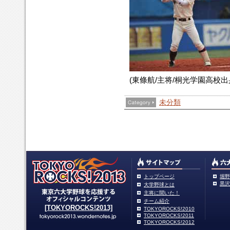
(東條航/主将/桐光学園高校
未分類
トップページ
堀野
黒沢
大学野球とは
主将に聞いた！
チーム紹介
[TOKYOROCKS!2013]
TOKYOROCKS!2010
TOKYOROCKS!2011
TOKYOROCKS!2012