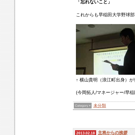
「忘れないこと」
これからも早稲田大学野球部
↑ 横山貴明（浪江町出身）
(今岡拓人/マネージャー/早
未分類
主将からの挨拶
2013.02.18