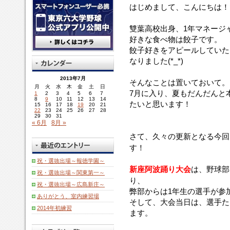
はじめまして、こんにちは！
雙葉高校出身、1年マネージ
好きな食べ物は餃子です。
餃子好きをアピールしていた
なりました(*_*)
2013年7月
そんなことは置いておいて。
月
火
水
木
金
土
日
7月に入り、夏もだんだんと
1
2
3
4
5
6
7
8
9
10
11
12
13
14
たいと思います！
15
16
17
18
19
20
21
22
23
24
25
26
27
28
29
30
31
« 6月
8月 »
さて、久々の更新となる今回
す！
祝・選抜出場～報徳学園～
新座阿波踊り大会
は、野球部
祝・選抜出場～関東第一～
り、
祝・選抜出場～広島新庄～
弊部からは1年生の選手が参
ありがとう、室内練習場
そして、大会当日は、選手た
2014年初練習
ます。