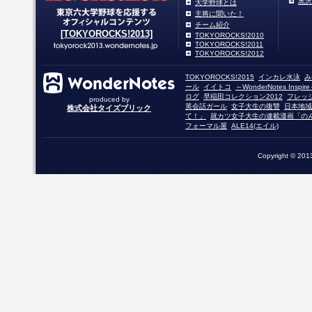
黒沢
大学野球とは
主将に聞いた！
チーム紹介
[TOKYOROCKS!2013]
TOKYOROCKS!2010
TOKYOROCKS!2011
TOKYOROCKS!2012
TOKYOROCKS!2015
インカレ水泳
み
ール
イイトコ
～WonderNotes Insp
ログ
早稲田コレクション2012
フレッ
produced by
英会話ガール
女子大生の復讐
日本地域
株式会社タイズブリック
て！」
就カツ女子大生の連載漫画「の
フォーマル屋
ALE14(エイル)
Copyright © 2013