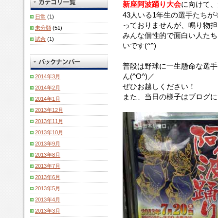
新座阿波踊り大会
に向けて、
43人いる1年生の選手たち
日常
(1)
っておりませんが、鳴り物担
未分類
(51)
みんな個性的で面白い人たち
試合
(1)
いです(^^)
普段は野球に一生懸命な選手
ん(^O^)／
2014年3月
ぜひお越しください！
2014年2月
また、当日の様子はブログに
2014年1月
2013年12月
2013年11月
2013年10月
2013年9月
2013年8月
2013年7月
2013年6月
2013年5月
2013年4月
2013年3月