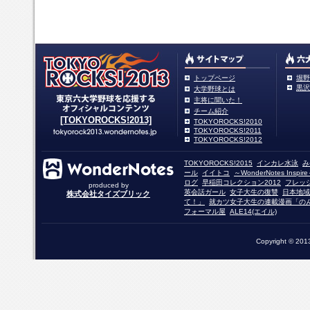
トップページ
堀野
黒沢
大学野球とは
主将に聞いた！
チーム紹介
[TOKYOROCKS!2013]
TOKYOROCKS!2010
TOKYOROCKS!2011
TOKYOROCKS!2012
TOKYOROCKS!2015
インカレ水泳
み
ール
イイトコ
～WonderNotes Insp
ログ
早稲田コレクション2012
フレッ
produced by
英会話ガール
女子大生の復讐
日本地域
株式会社タイズブリック
て！」
就カツ女子大生の連載漫画「の
フォーマル屋
ALE14(エイル)
Copyright © 2013