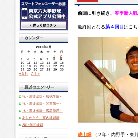
前回に引き続き、
春季新人戦
最終回となる
第４回目
はこち
2013年6月
月
火
水
木
金
土
日
1
2
3
4
5
6
7
8
9
10
11
12
13
14
15
16
17
18
19
20
21
22
23
24
25
26
27
28
29
30
« 5月
7月 »
祝・選抜出場～報徳学園～
祝・選抜出場～関東第一～
祝・選抜出場～広島新庄～
ありがとう、室内練習場
2014年初練習
成山輝
（２年・内野手・東