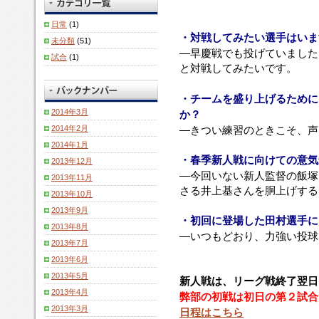
日常
(1)
・対戦してみたい選手はいま
未分類
(51)
―早慶戦でも投げていました
試合
(1)
と対戦してみたいです。
・チームを盛り上げるために
2014年3月
か？
2014年2月
―きつい練習のときこそ、声
2014年1月
・春季新人戦に向けての意気
2013年12月
―今回いない新人監督の飯塚
2013年11月
さる井上基さんを胴上げする
2013年10月
2013年9月
・初回に登場した田村選手に
2013年8月
―いつもどおり、力強い投球
2013年7月
2013年6月
2013年5月
新人戦は、リーグ戦終了翌日
2013年4月
弊部の初戦は初日の第２試合
2013年3月
日程はこちら