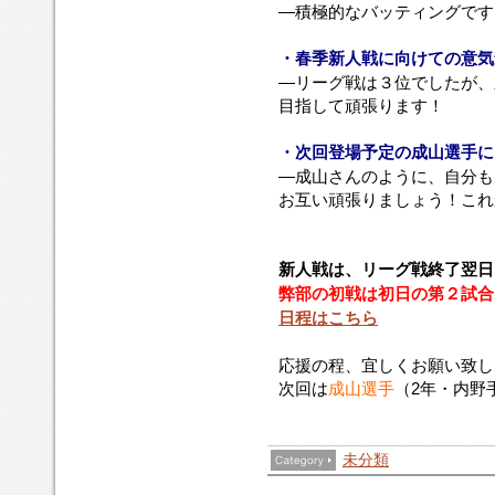
―積極的なバッティングです
・春季新人戦に向けての意気
―リーグ戦は３位でしたが、
目指して頑張ります！
・次回登場予定の成山選手に
―成山さんのように、自分も
お互い頑張りましょう！これ
新人戦は、リーグ戦終了翌日
弊部の初戦は初日の第２試合
日程はこちら
応援の程、宜しくお願い致し
次回は
成山選手
（2年・内野
未分類