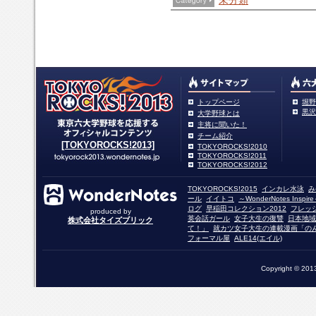
未分類
トップページ
堀野
黒沢
大学野球とは
主将に聞いた！
チーム紹介
[TOKYOROCKS!2013]
TOKYOROCKS!2010
TOKYOROCKS!2011
TOKYOROCKS!2012
TOKYOROCKS!2015
インカレ水泳
み
ール
イイトコ
～WonderNotes Insp
ログ
早稲田コレクション2012
フレッ
produced by
英会話ガール
女子大生の復讐
日本地域
株式会社タイズブリック
て！」
就カツ女子大生の連載漫画「の
フォーマル屋
ALE14(エイル)
Copyright © 2013