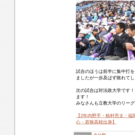
試合のほうは前半に集中打を
ましたが一歩及ばず敗れてし
次の試合は対法政大学です！
ます！
みなさんも立教大学のリーグ
【2年内野手・植村亮太・福
心・若狭高校出身】