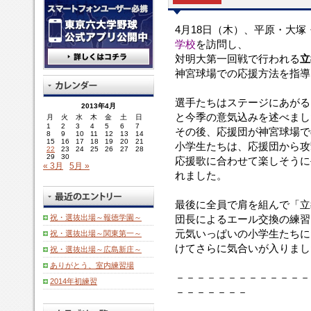
4月18日（木）、平原・大
学校
を訪問し、
対明大第一回戦で行われる
立
神宮球場での応援方法を指導
選手たちはステージにあがる
2013年4月
と今季の意気込みを述べまし
月
火
水
木
金
土
日
1
2
3
4
5
6
7
その後、応援団が神宮球場で
8
9
10
11
12
13
14
15
16
17
18
19
20
21
小学生たちは、応援団から攻
22
23
24
25
26
27
28
29
30
応援歌に合わせて楽しそうに
« 3月
5月 »
れました。
最後に全員で肩を組んで「立
祝・選抜出場～報徳学園～
団長によるエール交換の練習
元気いっぱいの小学生たちに
祝・選抜出場～関東第一～
けてさらに気合いが入りまし
祝・選抜出場～広島新庄～
ありがとう、室内練習場
－－－－－－－－－－－－－
2014年初練習
－－－－－－－