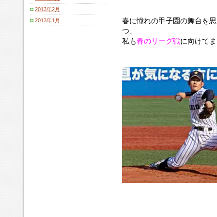
を
色
な
春
2013年2月
着
と
色
の
春に憧れの甲子園の舞台を思
2013年1月
用
は
で
紫
つ、
し
少
し
紺
ま
私も
春のリーグ戦
に向けてま
し
た。
の
す。
違
大
っ
優
た
勝
も
旗
の
に
に
ち
な
な
り
ん
ま
で
す。
春
と
夏
の
優
勝
回
数
を
表