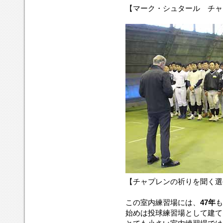
と
【マーク・シュタール チャ
と
思
い
ま
す。
【チャプレンの祈りを聞く選
この室内練習場には、
47年
も
始めは投球練習場として建て