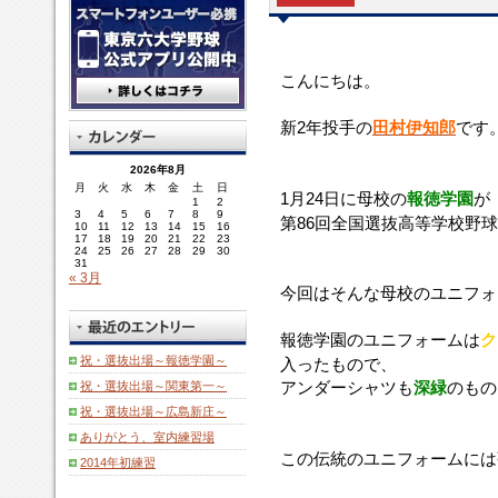
こ
2
1
今
報
こ
ま
ま
ま
こんにちは。
ん
年
月〜
回
徳
の
ず
た
た
に
投
日
は
学
伝
ユ
ア
ス
新2年投手の
田村伊知郎
です
ち
手
に
そ
園
統
ニ
ン
ト
は。
の
母
ん
の
の
ホ
ダ
ッ
2026年8月
田
校
な
ユ
ユ
ー
ー
キ
月
火
水
木
金
土
日
村
1月24日に母校の
報徳学園
が
の
母
ニ
ニ
ム
1
2
シ
ン
3
4
5
6
7
8
9
伊
報
校
ホ
第86回全国選抜高等学校野
ホ
の
ャ
グ
10
11
12
13
14
15
16
知
17
18
19
20
21
22
23
徳
の
ー
ー
ク
ツ
の
24
25
26
27
28
29
30
郎
学
ユ
ム
31
ム
リ
も
赤
« 3月
で
園
ニ
は
に
ー
緑
と
今回はそんな母校のユニフォ
す。
が
ホ
ク
は
ム
色
青
第
ー
リ
強
色
を
の
報徳学園のユニフォームは
ク
96
ム
ー
い
で
で
ラ
祝・選抜出場～報徳学園～
入ったもので、
回
に
ム
こ
す
き
イ
アンダーシャツも
深緑
のもの
祝・選抜出場～関東第一～
全
つ
色
だ
が
る
ン
国
い
の
祝・選抜出場～広島新庄～
わ
こ
だ
に
選
て
下
り
の
け
も
ありがとう、室内練習場
抜
少
地
が
ク
深
この伝統のユニフォームには
そ
2014年初練習
高
し
に
隠
リ
く
れ
等
紹
深
さ