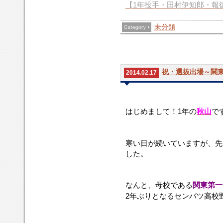
【1年投手・田村伊知郎・報
し
て
未分類
い
ま
す。
祝・選抜出場～関
2014.02.17
は
今
な
私
同
甲
甲
関
私
はじめまして！1年の
秋山
で
じ
年
ん
が
じ
子
子
東
も
め
も
と
選
新
園
園
一
後
ま
寒
私
抜
2
で
で
校
輩
寒い日が続いていますが、先
し
い
の
甲
年
報
は
の
に
した。
て！
日
母
子
生
徳
関
誇
負
1
が
校
園
に
対
一
り
け
年
続
で
に
報
関
ら
と
な
の
い
あ
出
徳
一、
なんと、母校である
関東第一
し
東
い
秋
て
る
場
学
広
い
京
よ
2年ぶりとなる
センバツ
高校
山
い
関
し
園
島
打
代
う
で
ま
東
た
高
新
撃
表
に
す。
す
第
時
等
庄
と