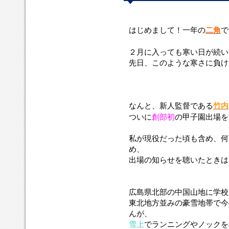
は
一
２
な
私
広
後
ガ
はじめまして！一年の
二角
で
じ
年
月
ん
が
島
輩
ン
め
の
に
と、
現
県
た
バ
２月に入っても寒い日が続い
ま
二
入
新
役
北
ち
レ
先日、このような寒さに負け
し
角
っ
人
だ
部
の
新
て
で
て
監
っ
の
頑
庄！
す！
も
督
た
中
張
寒
で
頃
国
り
い
あ
も
なんと、新人監督である
竹内
山
に
日
る
含
地
負
ついに
創部初
の甲子園出場を
が
竹
め、
に
け
続
内
何
学
な
私が現役だった頃も含め、何
い
さ
度
校
い
め、
て
ん
も
が
よ
出場の知らせを聴いたときは
い
と
あ
あ
う
ま
私
と
り、
に、
す
の
一
東
私
が、
広島県北部の中国山地に学校
母
歩
北
も
先
校
の
東北地方並みの豪雪地帯で今
地
雪
日
で
と
方
上
んが、
こ
あ
こ
並
の
雪上
でランニングやノックを