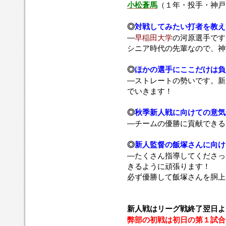
小松蒼馬
（１年・投手・神戸
◎
対戦してみたい打者
を教え
―
早稲田大学
の河原選手です
シニア時代の先輩なので、神
◎
ほかの選手にここだけは負
―ストレートの勢いです。新
でいきます！
◎
秋季新人戦に向けての意気
―チームの優勝に貢献できる
◎
新人監督の飯塚さんに向け
―たくさん指導してくださっ
きるように頑張ります！
必ず優勝して飯塚さんを胴上
新人戦はリーグ戦終了翌日よ
弊部の初戦は初日の第１試合