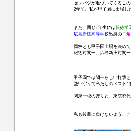
の
こ
センバツが近づいてくるこの
が、
一
の
学
対
機
誇
れ
2年前、私が甲子園に出場し
私
高
気
校
関
動
り
か
の
等
持
の
一
力、
を
ら
も
学
ち
田
の
堅
胸
も
と
校
を
村
また、同じ1年生には
報徳学
熱
守
に
頑
に
が
思
と
い
で
頑
広島新庄高等学校
出身の
ニ角
張
暖
2
い
広
試
私
張
り
か
年
だ
島
合
た
っ
た
両校とも甲子園出場を決めて
い
ぶ
し
新
を
ち
て
い
報徳対関一、広島新庄対関一
ニ
り
ま
庄
み
の
く
と
ュ
に
す。
高
た
ベ
だ
思
ー
選
等
い
ス
さ
い
ス
抜
学
で
ト
い！！
ま
が
甲
校
甲子園では関一らしい打撃と
す
4
す！
や
子
の
ね！
を
堅い守りで私たちのベスト4
っ
園
ニ
上
て
大
角
回
関東一校の誇りと、東京都代
き
会
が
っ
ま
に
い
て
し
出
ま
ほ
私も後輩に負けないよう、こ
た。
場
す。
し
が
い
決
で