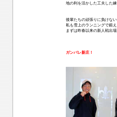
の
る
ろ
み
ラ
地の利を活かした工夫した練
よ
広
で
の
ン
う
島
涙
豪
ニ
な
新
を
雪
ン
後輩たちの頑張りに負けない
寒
庄
流
地
グ
私も雪上のランニングで鍛え
さ
高
し
帯
で
まずは昨春以来の新人戦出場
に
校
て
で
鍛
負
が、
き
今
え
け
つ
た
の
上
な
い
た
時
げ
い
に
め、
期
た
ガンバレ新庄！
温
創
出
は
脚
か
部
場
グ
力
い
初
の
ラ
を
話
の
知
ン
武
題
甲
ら
ド
器
が
子
せ
で
に、
私
園
を
満
ま
の
出
聴
足
ず
も
場
い
に
は
と
を
た
練
昨
へ
決
と
習
春
届
め
き
は
以
き
ま
は
で
来