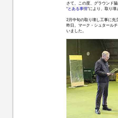
よ
さて、この度、グラウンド脇
う
“とある事情”
により、取り壊
に
地
2月中旬の取り壊し工事に先
の
昨日、マーク・シュタールチ
利
いました。
を
生
か
し
た
工
夫
し
た
練
習
に
励
ん
で
い
る
こ