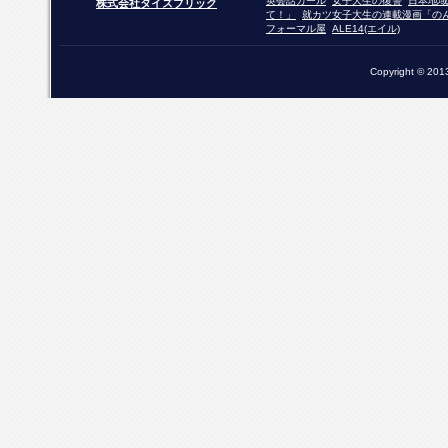
英会話ガール
女子大生の復讐
日本地域
株式会社タイズブリック
て！」
就カツ女子大生の連載漫画「の
フォーマル屋
ALE14(エイル)
Copyright © 2013