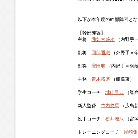
以下が本年度の幹部陣容とな
【幹部陣容】
主将
我如古盛次
（内野手
副将
岡部通織
（外野手＝
副将
安田航
（内野手＝桐
主務
青木拓磨
（船橋東）
学生コーチ
城山晃典
（智
新人監督
竹内悠馬
（広島
投手コーチ
松井瞭汰
（富
トレーニングコーチ
尾崎集