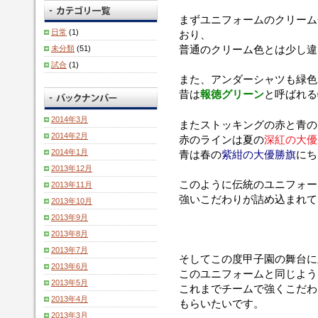
ー
し
ぞ
学
介
緑
れ
ム
た
れ
まずユニフォームの
クリーム
校
さ
で
て
色
色
意
日常
(1)
おり、
野
せ
「HOTOKU」
い
に
に
味
普通の
クリーム色
とは少し違
未分類
(51)
球
て
と
ま
は
な
が
大
試合
(1)
も
入
す。
緑
っ
あ
会
また、アンダーシャツも緑色
ら
っ
色
て
り、
の
い
た
昔は
報徳グリーン
と呼ばれる
が
い
赤
出
ま
も
少
て、
の
場
す。
2014年3月
の
し
昔
ラ
またストッキングの赤と青の
を
で、
混
は
2014年2月
イ
赤のラインは夏の
深紅の大優
決
ア
ぜ
報
ン
2014年1月
青は春の
紫紺の大優勝旗
にち
め
ン
ら
徳
は
2013年12月
ま
ダ
れ
グ
夏
このように伝統のユニフォー
2013年11月
し
ー
て
リ
の
強いこだわりが詰め込まれて
た。
シ
2013年10月
お
ー
深
ャ
り、
ン
紅
2013年9月
ツ
普
と
の
2013年8月
も
通
呼
大
2013年7月
深
の
ば
優
そしてこの度甲子園の舞台に
2013年6月
緑
ク
れ
勝
このユニフォームと同じよう
の
2013年5月
リ
る
旗、
これまでチームで強くこだわ
も
ー
特
青
2013年4月
もらいたいです。
の
ム
別
は
2013年3月