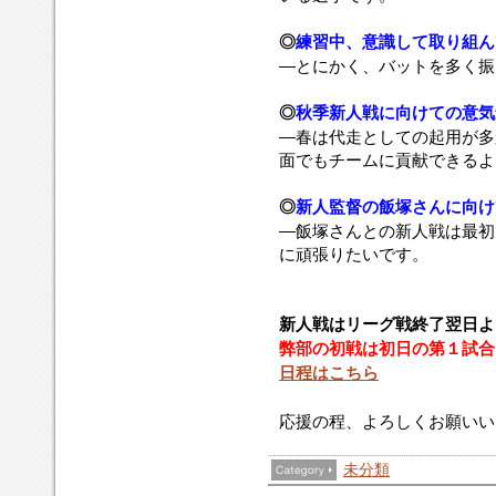
◎
練習中、意識して取り組ん
―とにかく、バットを多く振
◎
秋季新人戦に向けての意気
―春は代走としての起用が多
面でもチームに貢献できるよ
◎
新人監督の飯塚さんに向け
―飯塚さんとの新人戦は最初
に頑張りたいです。
新人戦はリーグ戦終了翌日よ
弊部の初戦は初日の第１試合
日程はこちら
応援の程、よろしくお願いい
未分類