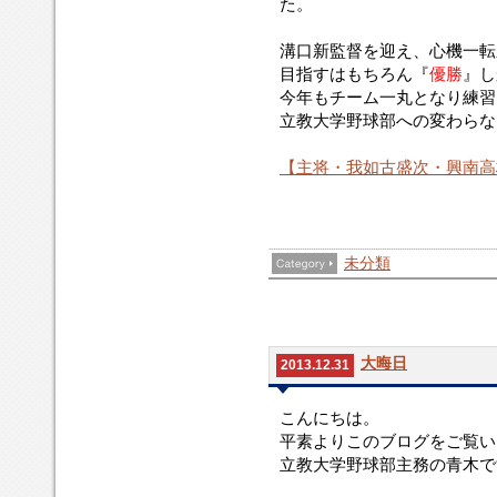
た。
溝口新監督を迎え、心機一転
目指すはもちろん『
優勝
』し
今年もチーム一丸となり練習
立教大学野球部への変わらな
【主将・我如古盛次・興南高
未分類
大晦日
2013.12.31
こんにちは。
平素よりこのブログをご覧い
立教大学野球部主務の青木で