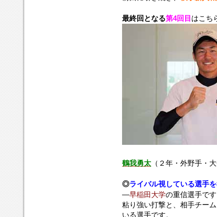
最終回となる
第4回目
はこち
鶴我勇太
（２年・外野手・大
◎
ライバル視している選手
を
―
早稲田大学
の重信選手です
粘り強い打撃と、相手チーム
いる選手です。