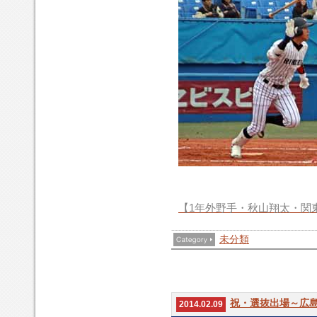
ま
す！
り
ま
し
た！！
【1年外野手・秋山翔太・関
未分類
祝・選抜出場～広
2014.02.09