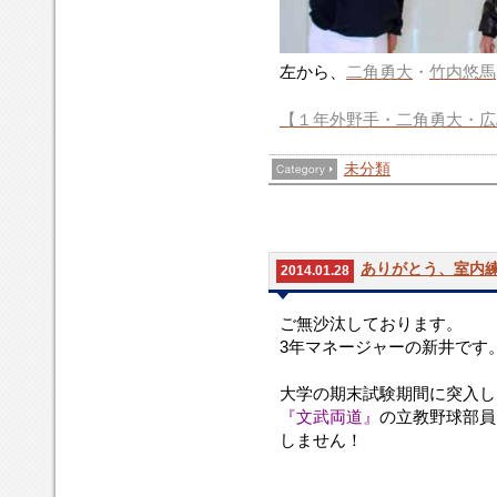
ま
し
自
き
の
し
た。
分
ま
新
た。
事
せ
人
左から、
二角勇大
・
竹内悠馬
の
ん
戦
よ
が、
出
【１年外野手・二角勇大・広
う
雪
場
に
上
を
喜
で
目
未分類
び
ラ
指
ま
ン
し
し
ニ
頑
た。
ン
張
グ
ありがとう、室内
り
2014.01.28
や
ま
ノ
す。
ご無沙汰しております。
ッ
3年マネージャーの新井です
ク
を
大学の期末試験期間に突入し
行
う
『文武両道』
の立教野球部員
と
しません！
い
う