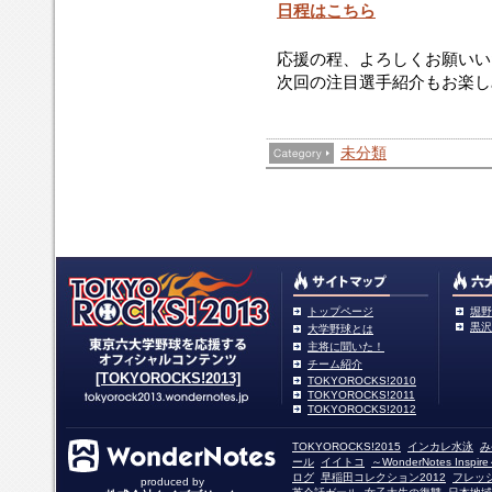
日程はこちら
応援の程、よろしくお願いい
次回の注目選手紹介もお楽し
未分類
トップページ
堀野
黒沢
大学野球とは
主将に聞いた！
チーム紹介
[TOKYOROCKS!2013]
TOKYOROCKS!2010
TOKYOROCKS!2011
TOKYOROCKS!2012
TOKYOROCKS!2015
インカレ水泳
み
ール
イイトコ
～WonderNotes Insp
ログ
早稲田コレクション2012
フレッ
produced by